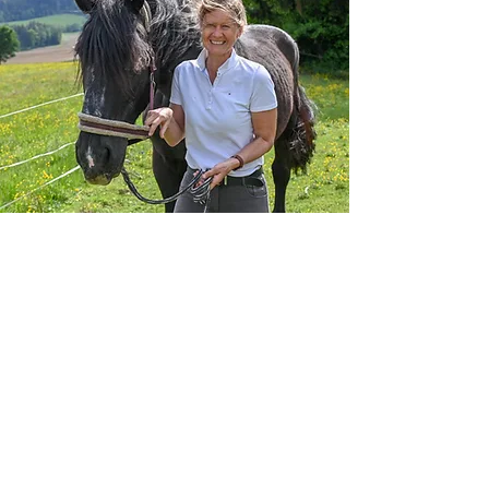
KONTAKT
Eva Maria Schmeißer
+43 (0)680 2475133
gori@aon.at